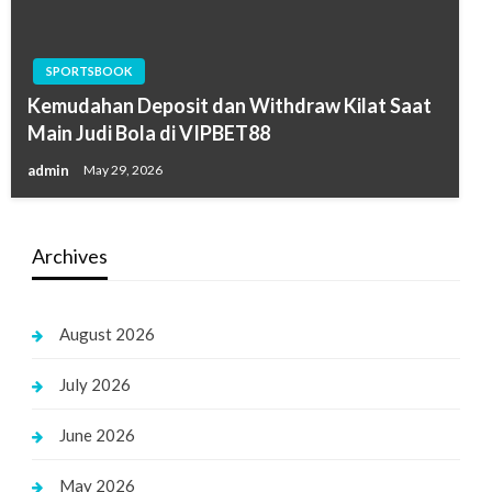
SPORTSBOOK
Kemudahan Deposit dan Withdraw Kilat Saat
Main Judi Bola di VIPBET88
admin
May 29, 2026
Archives
August 2026
July 2026
June 2026
May 2026