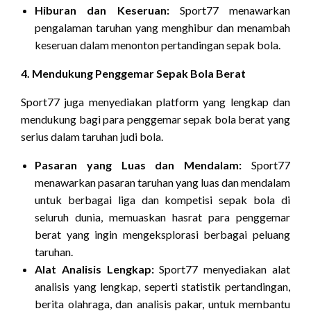
Hiburan dan Keseruan:
Sport77 menawarkan
pengalaman taruhan yang menghibur dan menambah
keseruan dalam menonton pertandingan sepak bola.
4. Mendukung Penggemar Sepak Bola Berat
Sport77 juga menyediakan platform yang lengkap dan
mendukung bagi para penggemar sepak bola berat yang
serius dalam taruhan judi bola.
Pasaran yang Luas dan Mendalam:
Sport77
menawarkan pasaran taruhan yang luas dan mendalam
untuk berbagai liga dan kompetisi sepak bola di
seluruh dunia, memuaskan hasrat para penggemar
berat yang ingin mengeksplorasi berbagai peluang
taruhan.
Alat Analisis Lengkap:
Sport77 menyediakan alat
analisis yang lengkap, seperti statistik pertandingan,
berita olahraga, dan analisis pakar, untuk membantu