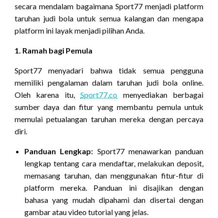
secara mendalam bagaimana Sport77 menjadi platform
taruhan judi bola untuk semua kalangan dan mengapa
platform ini layak menjadi pilihan Anda.
1. Ramah bagi Pemula
Sport77 menyadari bahwa tidak semua pengguna
memiliki pengalaman dalam taruhan judi bola online.
Oleh karena itu,
Sport77.co
menyediakan berbagai
sumber daya dan fitur yang membantu pemula untuk
memulai petualangan taruhan mereka dengan percaya
diri.
Panduan Lengkap:
Sport77 menawarkan panduan
lengkap tentang cara mendaftar, melakukan deposit,
memasang taruhan, dan menggunakan fitur-fitur di
platform mereka. Panduan ini disajikan dengan
bahasa yang mudah dipahami dan disertai dengan
gambar atau video tutorial yang jelas.