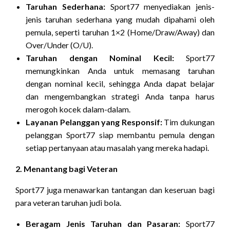
Taruhan Sederhana:
Sport77 menyediakan jenis-
jenis taruhan sederhana yang mudah dipahami oleh
pemula, seperti taruhan 1×2 (Home/Draw/Away) dan
Over/Under (O/U).
Taruhan dengan Nominal Kecil:
Sport77
memungkinkan Anda untuk memasang taruhan
dengan nominal kecil, sehingga Anda dapat belajar
dan mengembangkan strategi Anda tanpa harus
merogoh kocek dalam-dalam.
Layanan Pelanggan yang Responsif:
Tim dukungan
pelanggan Sport77 siap membantu pemula dengan
setiap pertanyaan atau masalah yang mereka hadapi.
2. Menantang bagi Veteran
Sport77 juga menawarkan tantangan dan keseruan bagi
para veteran taruhan judi bola.
Beragam Jenis Taruhan dan Pasaran:
Sport77