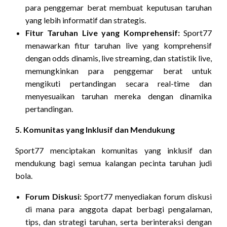
para penggemar berat membuat keputusan taruhan
yang lebih informatif dan strategis.
Fitur Taruhan Live yang Komprehensif:
Sport77
menawarkan fitur taruhan live yang komprehensif
dengan odds dinamis, live streaming, dan statistik live,
memungkinkan para penggemar berat untuk
mengikuti pertandingan secara real-time dan
menyesuaikan taruhan mereka dengan dinamika
pertandingan.
5. Komunitas yang Inklusif dan Mendukung
Sport77 menciptakan komunitas yang inklusif dan
mendukung bagi semua kalangan pecinta taruhan judi
bola.
Forum Diskusi:
Sport77 menyediakan forum diskusi
di mana para anggota dapat berbagi pengalaman,
tips, dan strategi taruhan, serta berinteraksi dengan