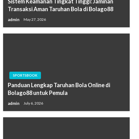
Sistem Keamanan Tingkat Tinggi: Jaminan
Transaksi Aman Taruhan Bola di Bolago88
admin
May 27, 2026
SPORTSBOOK
Panduan Lengkap Taruhan Bola Online di
Bolago88 untuk Pemula
admin
July 6, 2026