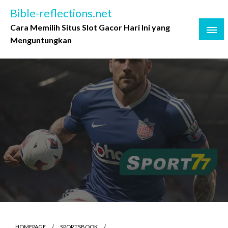
Skip
Bible-reflections.net
to
Cara Memilih Situs Slot Gacor Hari Ini yang
content
Menguntungkan
HOMEPAGE
SPORTSBOOK