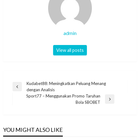
admin
View all posts
Post
Kudabet88: Meningkatkan Peluang Menang
Previous
dengan Analisis
navigation
Post
Sport77 – Menggunakan Promo Taruhan
Next
Bola SBOBET
Post
YOU MIGHT ALSO LIKE