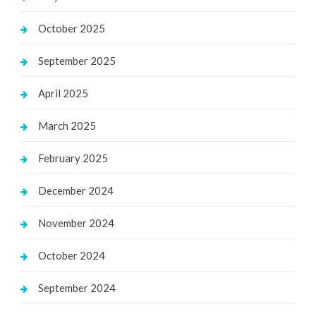
October 2025
September 2025
April 2025
March 2025
February 2025
December 2024
November 2024
October 2024
September 2024