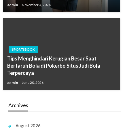
admin
November 4, 2024
SPORTSBOOK
Tips Menghindari Kerugian Besar Saat
Bertaruh Bola di Pokerbo Situs Judi Bola
Terpercaya
admin
June 20, 2026
Archives
August 2026