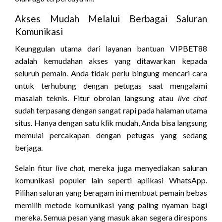
Akses Mudah Melalui Berbagai Saluran
Komunikasi
Keunggulan utama dari layanan bantuan VIPBET88
adalah kemudahan akses yang ditawarkan kepada
seluruh pemain. Anda tidak perlu bingung mencari cara
untuk terhubung dengan petugas saat mengalami
masalah teknis. Fitur obrolan langsung atau
live chat
sudah terpasang dengan sangat rapi pada halaman utama
situs. Hanya dengan satu klik mudah, Anda bisa langsung
memulai percakapan dengan petugas yang sedang
berjaga.
Selain fitur
live chat
, mereka juga menyediakan saluran
komunikasi populer lain seperti aplikasi WhatsApp.
Pilihan saluran yang beragam ini membuat pemain bebas
memilih metode komunikasi yang paling nyaman bagi
mereka. Semua pesan yang masuk akan segera direspons