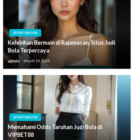
SPORTSBOOK
Kelebihan Bermain di Rajamacan, Situs Judi
Bola Terpercaya
admin
March 19, 2025
SPORTSBOOK
Memahami Odds Taruhan Judi Bola di
VIPBET88