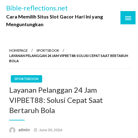
Skip
Bible-reflections.net
to
Cara Memilih Situs Slot Gacor Hari Ini yang
content
Menguntungkan
HOMEPAGE
SPORTSBOOK
LAYANAN PELANGGAN 24 JAM VIPBET88: SOLUSI CEPAT SAAT BERTARUH
BOLA
SPORTSBOOK
Layanan Pelanggan 24 Jam
VIPBET88: Solusi Cepat Saat
Bertaruh Bola
Posted
admin
June 30, 2026
on