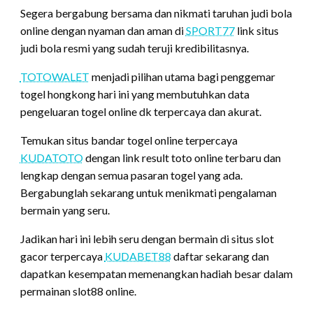
Segera bergabung bersama dan nikmati taruhan judi bola
online dengan nyaman dan aman di
SPORT77
link situs
judi bola resmi yang sudah teruji kredibilitasnya.
TOTOWALET
menjadi pilihan utama bagi penggemar
togel hongkong hari ini yang membutuhkan data
pengeluaran togel online dk terpercaya dan akurat.
Temukan situs bandar togel online terpercaya
KUDATOTO
dengan link result toto online terbaru dan
lengkap dengan semua pasaran togel yang ada.
Bergabunglah sekarang untuk menikmati pengalaman
bermain yang seru.
Jadikan hari ini lebih seru dengan bermain di situs slot
gacor terpercaya
KUDABET88
daftar sekarang dan
dapatkan kesempatan memenangkan hadiah besar dalam
permainan slot88 online.