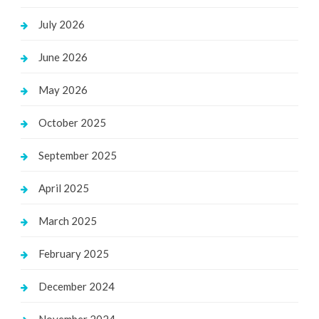
July 2026
June 2026
May 2026
October 2025
September 2025
April 2025
March 2025
February 2025
December 2024
November 2024