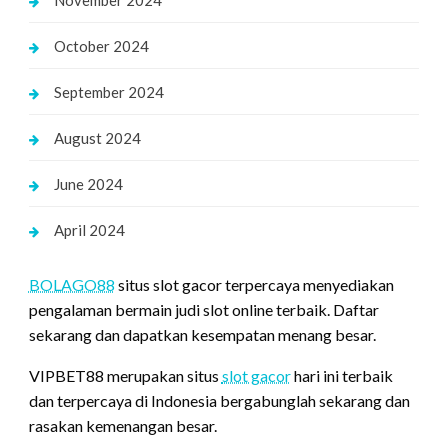
October 2024
September 2024
August 2024
June 2024
April 2024
BOLAGO88
situs slot gacor terpercaya menyediakan
pengalaman bermain judi slot online terbaik. Daftar
sekarang dan dapatkan kesempatan menang besar.
VIPBET88 merupakan situs
slot gacor
hari ini terbaik
dan terpercaya di Indonesia bergabunglah sekarang dan
rasakan kemenangan besar.