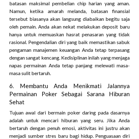
batasan maksimal pembelian chip harian yang aman.
Namun, ketika amarah melanda, batasan finansial
tersebut biasanya akan langsung diabaikan begitu saja
oleh pemain. Anda akan nekat melakukan deposit baru
hanya untuk memuaskan hasrat penasaran yang tidak
rasional. Pengendalian diri yang baik memastikan sabuk
pengaman manajemen keuangan Anda tetap terpasang
dengan sangat kencang. Kedisiplinan inilah yang menjaga
napas permainan Anda tetap panjang melewati masa-
masa sulit bertaruh.
6. Membantu Anda Menikmati Jalannya
Permainan Poker Sebagai Sarana Hiburan
Sehat
Tujuan awal dari bermain poker daring pada dasarnya
adalah untuk mencari hiburan yang seru. Jika Anda
bertaruh dengan penuh emosi, aktivitas ini justru akan
menjadi sumber stres baru bagi hidup. Penguasaan diri