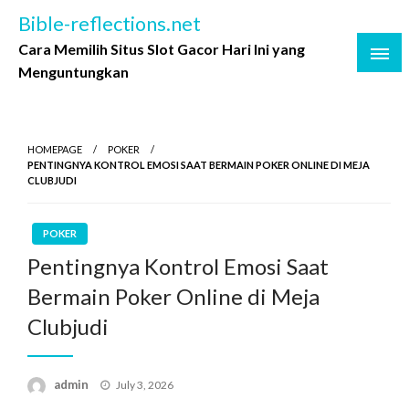
Skip
Bible-reflections.net
to
Cara Memilih Situs Slot Gacor Hari Ini yang
content
Menguntungkan
HOMEPAGE
POKER
PENTINGNYA KONTROL EMOSI SAAT BERMAIN POKER ONLINE DI MEJA
CLUBJUDI
POKER
Pentingnya Kontrol Emosi Saat
Bermain Poker Online di Meja
Clubjudi
Posted
admin
July 3, 2026
on