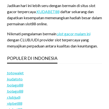
Jadikan hari ini lebih seru dengan bermain di situs slot
gacor terpercaya
KUDABET88
daftar sekarang dan
dapatkan kesempatan memenangkan hadiah besar dalam
permainan slot88 online.
Nikmati pengalaman bermain
slot gacor malam ini
dengan CLUBJUDI provider slot terpercaya yang
menyajikan perpaduan antara kualitas dan keuntungan.
POPULER DI INDONESIA
totowalet
kudatoto
bolago88
bolago88
clubjudi
vipbet88