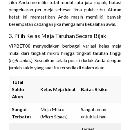
Jika Anda memiliki total modal satu juta rupiah, batasi
pengeluaran per meja sebesar lima puluh ribu. Aturan
ketat ini memastikan Anda masih memiliki banyak
kesempatan cadangan jika mengalami kekalahan awal.
3. Pilih Kelas Meja Taruhan Secara Bijak
VIPBET88 menyediakan berbagai variasi kelas meja
mulai dari tingkat mikro hingga tingkat taruhan tinggi
(
high stakes
). Sesuaikan selalu posisi duduk Anda dengan
jumlah saldo yang saat itu tersedia di dalam akun.
Total
Saldo
Kelas Meja Ideal
Batas Risiko
Akun
Sangat
Meja Mikro
Sangat aman
Terbatas
(
Micro Stakes
)
untuk latihan
Target