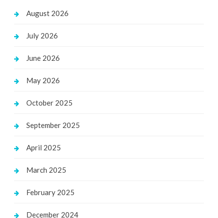
August 2026
July 2026
June 2026
May 2026
October 2025
September 2025
April 2025
March 2025
February 2025
December 2024