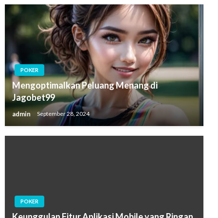
POKER
Mengoptimalkan Peluang Menang di
Jagobet99
admin
September 28, 2024
POKER
Keunggulan Fitur Aplikasi Mobile yang Ringan