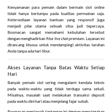
Kenyamanan para pemain dalam bermain slot online
tidak hanya bertumpu pada kualitas permainan saja.
Ketersediaan layanan bantuan yang responsif juga
menjadi pilar utama sebuah situs judi tepercaya.
Bosmacan sangat memahami kebutuhan tersebut
dengan menghadirkan fitur
live chat
premium. Layanan ini
dirancang khusus untuk mendampingi aktivitas taruhan
Anda tanpa ada hari libur.
Akses Layanan Tanpa Batas Waktu Setiap
Hari
Banyak pemain slot sering mengalami kendala teknis
pada waktu-waktu yang tidak terduga sama sekali.
Misalnya, masalah saat melakukan transaksi deposit
pada waktu dini hari atau menjelang fajar subuh.
Bosmacan menjawab tantangan ini dengan menyiagakan