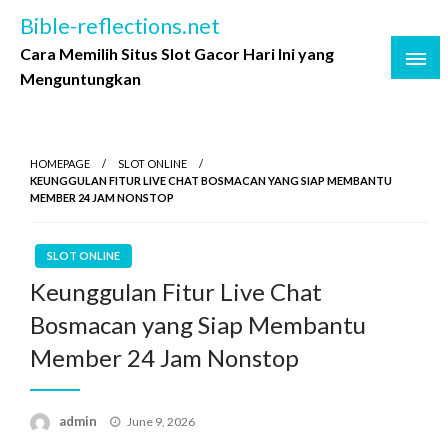
Skip
Bible-reflections.net
to
Cara Memilih Situs Slot Gacor Hari Ini yang
content
Menguntungkan
HOMEPAGE
SLOT ONLINE
KEUNGGULAN FITUR LIVE CHAT BOSMACAN YANG SIAP MEMBANTU
MEMBER 24 JAM NONSTOP
SLOT ONLINE
Keunggulan Fitur Live Chat
Bosmacan yang Siap Membantu
Member 24 Jam Nonstop
Posted
admin
June 9, 2026
on