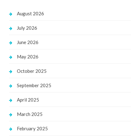
August 2026
July 2026
June 2026
May 2026
October 2025
September 2025
April 2025
March 2025
February 2025