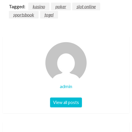
Tagged:
kasino
poker
slot online
sportsbook
togel
admin
View all posts