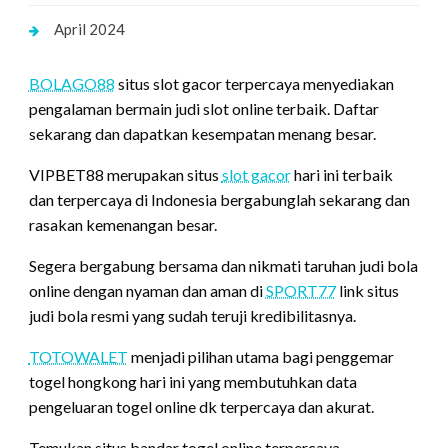
April 2024
BOLAGO88
situs slot gacor terpercaya menyediakan
pengalaman bermain judi slot online terbaik. Daftar
sekarang dan dapatkan kesempatan menang besar.
VIPBET88 merupakan situs
slot gacor
hari ini terbaik
dan terpercaya di Indonesia bergabunglah sekarang dan
rasakan kemenangan besar.
Segera bergabung bersama dan nikmati taruhan judi bola
online dengan nyaman dan aman di
SPORT77
link situs
judi bola resmi yang sudah teruji kredibilitasnya.
TOTOWALET
menjadi pilihan utama bagi penggemar
togel hongkong hari ini yang membutuhkan data
pengeluaran togel online dk terpercaya dan akurat.
Temukan situs bandar togel online terpercaya