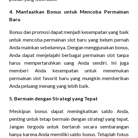
4. Manfaatkan Bonus untuk Mencoba Permainan
Baru
Bonus dan promosi dapat menjadi kesempatan yang baik
untuk mencoba permainan slot baru yang belum pernah
Anda mainkan sebelumnya. Dengan menggunakan bonus,
Anda dapat menjelajahi berbagai permainan slot tanpa
harus mempertaruhkan uang Anda sendiri. Ini juga
memberi Anda kesempatan untuk menemukan
permainan slot favorit baru yang mungkin memberikan
Anda peluang menang yang lebih baik.
5. Bermain dengan Strategi yang Tepat
Meskipun bonus dapat meningkatkan saldo Anda,
penting untuk tetap bermain dengan strategi yang tepat.
Jangan tergoda untuk bertaruh secara sembarangan
hanya karena Anda memiliki saldo bonus. Tetaplah fokus