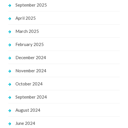
September 2025
April 2025
March 2025
February 2025
December 2024
November 2024
October 2024
September 2024
August 2024
June 2024