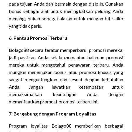
pada tujuan Anda dan bermain dengan disiplin. Gunakan
bonus sebagai alat untuk meningkatkan peluang Anda
menang, bukan sebagai alasan untuk mengambil risiko
yang tidak perlu.
6. Pantau Promosi Terbaru
Bolago88 secara teratur memperbarui promosi mereka,
jadi pastikan Anda selalu memantau halaman promosi
mereka untuk mengetahui penawaran terbaru. Anda
mungkin menemukan bonus atau promosi khusus yang
sangat menguntungkan dan sesuai dengan kebutuhan
Anda. Jangan lewatkan kesempatan untuk
memaksimalkan keuntungan Anda dengan
memanfaatkan promosi-promosi terbaru ini.
7. Bergabung dengan Program Loyalitas
Program loyalitas Bolago88 memberikan berbagai