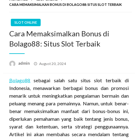
CARA MEMAKSIMALKAN BONUS DI BOLAGO88: SITUS SLOT TERBAIK
SLOT ONLINE
Cara Memaksimalkan Bonus di
Bolago88: Situs Slot Terbaik
Posted
admin
August 20, 2024
on
Bolago88
sebagai salah satu situs slot terbaik di
Indonesia, menawarkan berbagai bonus dan promosi
menarik untuk meningkatkan pengalaman bermain dan
peluang menang para pemainnya. Namun, untuk benar-
benar memaksimalkan manfaat dari bonus-bonus ini,
diperlukan pemahaman yang baik tentang jenis bonus,
syarat dan ketentuan, serta strategi penggunaannya.
Artikel ini akan membahas secara mendalam tentang