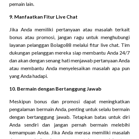
pemain lain.
9. Manfaatkan Fitur Live Chat
Jika Anda memiliki pertanyaan atau masalah terkait
bonus atau promosi, jangan ragu untuk menghubungi
layanan pelanggan Bolago88 melalui fitur live chat. Tim
dukungan pelanggan mereka siap membantu Anda 24/7
dan akan dengan senang hati menjawab pertanyaan Anda
atau membantu Anda menyelesaikan masalah apa pun
yang Anda hadapi.
10. Bermain dengan Bertanggung Jawab
Meskipun bonus dan promosi dapat meningkatkan
pengalaman bermain Anda, penting untuk selalu bermain
dengan bertanggung jawab. Tetapkan batas untuk diri
Anda sendiri dan jangan pernah bermain melebihi
kemampuan Anda. Jika Anda merasa memiliki masalah