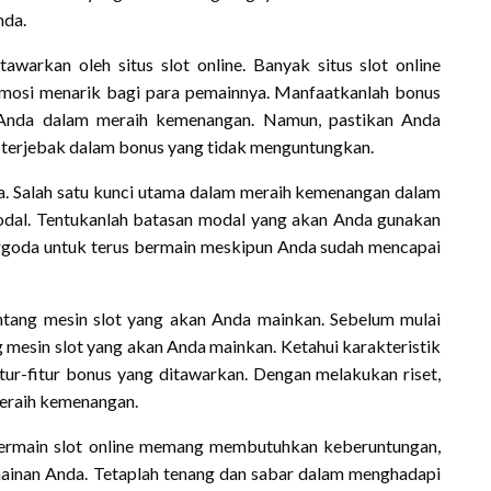
nda.
awarkan oleh situs slot online. Banyak situs slot online
mosi menarik bagi para pemainnya. Manfaatkanlah bonus
 Anda dalam meraih kemenangan. Namun, pastikan Anda
 terjebak dalam bonus yang tidak menguntungkan.
nda. Salah satu kunci utama dalam meraih kemenangan dalam
modal. Tentukanlah batasan modal yang akan Anda gunakan
ergoda untuk terus bermain meskipun Anda sudah mencapai
tentang mesin slot yang akan Anda mainkan. Sebelum mulai
 mesin slot yang akan Anda mainkan. Ketahui karakteristik
 fitur-fitur bonus yang ditawarkan. Dengan melakukan riset,
eraih kemenangan.
 Bermain slot online memang membutuhkan keberuntungan,
ainan Anda. Tetaplah tenang dan sabar dalam menghadapi