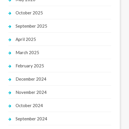
October 2025
September 2025
April 2025
March 2025
February 2025
December 2024
November 2024
October 2024
September 2024