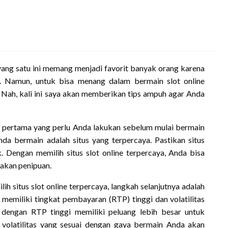
yang satu ini memang menjadi favorit banyak orang karena
 Namun, untuk bisa menang dalam bermain slot online
s. Nah, kali ini saya akan memberikan tips ampuh agar Anda
Hal pertama yang perlu Anda lakukan sebelum mulai bermain
da bermain adalah situs yang terpercaya. Pastikan situs
k. Dengan memilih situs slot online terpercaya, Anda bisa
akan penipuan.
ilih situs slot online terpercaya, langkah selanjutnya adalah
g memiliki tingkat pembayaran (RTP) tinggi dan volatilitas
dengan RTP tinggi memiliki peluang lebih besar untuk
olatilitas yang sesuai dengan gaya bermain Anda akan