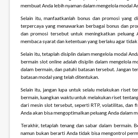
membuat Anda lebih nyaman dalam mengelola modal A
Selain itu, manfaatkanlah bonus dan promosi yang dit
terpercaya yang menawarkan berbagai bonus dan pro
dan promosi tersebut untuk meningkatkan peluang
membaca syarat dan ketentuan yang berlaku agar tidak
Selain itu, tetaplah disiplin dalam mengelola modal A
bermain slot online adalah disiplin dalam mengelola 
dalam bermain, dan patuhi batasan tersebut. Jangan t
batasan modal yang telah ditentukan.
Selain itu, jangan lupa untuk selalu melakukan riset 
bermain, luangkan waktu untuk melakukan riset tentang
dari mesin slot tersebut, seperti RTP, volatilitas, dan
Anda akan bisa mengoptimalkan peluang Anda dalam m
Terakhir, tetaplah tenang dan sabar dalam bermain.
namun bukan berarti Anda tidak bisa mengontrol perm