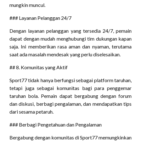
mungkin muncul.
### Layanan Pelanggan 24/7
Dengan layanan pelanggan yang tersedia 24/7, pemain
dapat dengan mudah menghubungi tim dukungan kapan
saja. Ini memberikan rasa aman dan nyaman, terutama
saat ada masalah mendesak yang perlu diselesaikan.
## 8. Komunitas yang Aktif
Sport77 tidak hanya berfungsi sebagai platform taruhan,
tetapi juga sebagai komunitas bagi para penggemar
taruhan bola. Pemain dapat bergabung dengan forum
dan diskusi, berbagi pengalaman, dan mendapatkan tips
dari sesama petaruh.
### Berbagi Pengetahuan dan Pengalaman
Bergabung dengan komunitas di Sport77 memungkinkan