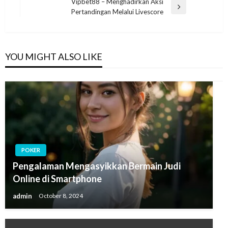
Post
Vipbet88 – Menghadirkan Aksi
Next
Pertandingan Melalui Livescore
Post
YOU MIGHT ALSO LIKE
POKER
Pengalaman Mengasyikkan Bermain Judi
Online di Smartphone
admin
October 8, 2024