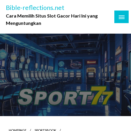
Skip
Bible-reflections.net
to
Cara Memilih Situs Slot Gacor Hari Ini yang
content
Menguntungkan
HOMEPAGE
SPORTSBOOK