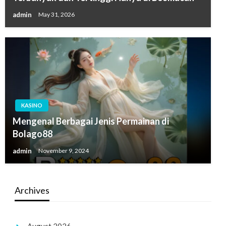
admin
May 31, 2026
KASINO
Mengenal Berbagai Jenis Permainan di
Bolago88
admin
November 9, 2024
Archives
August 2026