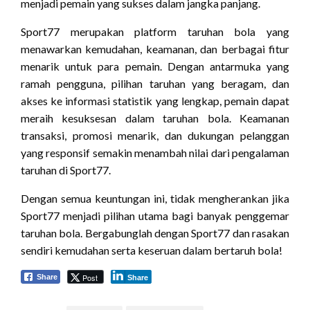
menjadi pemain yang sukses dalam jangka panjang.
Sport77 merupakan platform taruhan bola yang
menawarkan kemudahan, keamanan, dan berbagai fitur
menarik untuk para pemain. Dengan antarmuka yang
ramah pengguna, pilihan taruhan yang beragam, dan
akses ke informasi statistik yang lengkap, pemain dapat
meraih kesuksesan dalam taruhan bola. Keamanan
transaksi, promosi menarik, dan dukungan pelanggan
yang responsif semakin menambah nilai dari pengalaman
taruhan di Sport77.
Dengan semua keuntungan ini, tidak mengherankan jika
Sport77 menjadi pilihan utama bagi banyak penggemar
taruhan bola. Bergabunglah dengan Sport77 dan rasakan
sendiri kemudahan serta keseruan dalam bertaruh bola!
Post
Share
Share