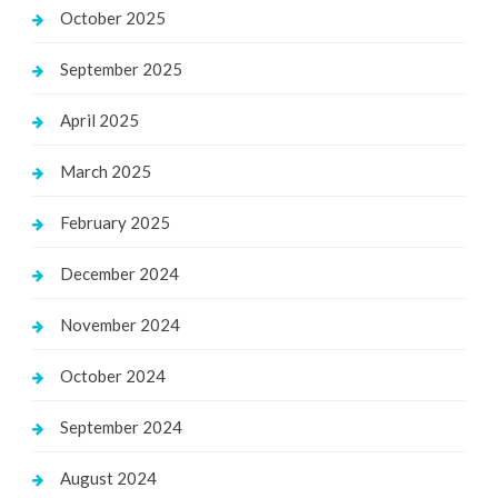
October 2025
September 2025
April 2025
March 2025
February 2025
December 2024
November 2024
October 2024
September 2024
August 2024