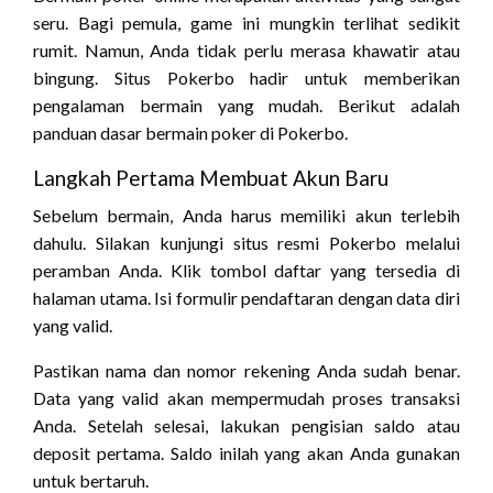
seru. Bagi pemula, game ini mungkin terlihat sedikit
rumit. Namun, Anda tidak perlu merasa khawatir atau
bingung. Situs Pokerbo hadir untuk memberikan
pengalaman bermain yang mudah. Berikut adalah
panduan dasar bermain poker di Pokerbo.
Langkah Pertama Membuat Akun Baru
Sebelum bermain, Anda harus memiliki akun terlebih
dahulu. Silakan kunjungi situs resmi Pokerbo melalui
peramban Anda. Klik tombol daftar yang tersedia di
halaman utama. Isi formulir pendaftaran dengan data diri
yang valid.
Pastikan nama dan nomor rekening Anda sudah benar.
Data yang valid akan mempermudah proses transaksi
Anda. Setelah selesai, lakukan pengisian saldo atau
deposit pertama. Saldo inilah yang akan Anda gunakan
untuk bertaruh.