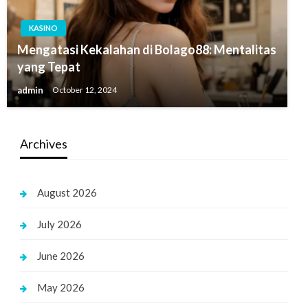
KASINO
Mengatasi Kekalahan di Bolago88: Mentalitas
yang Tepat
admin
October 12, 2024
Archives
August 2026
July 2026
June 2026
May 2026