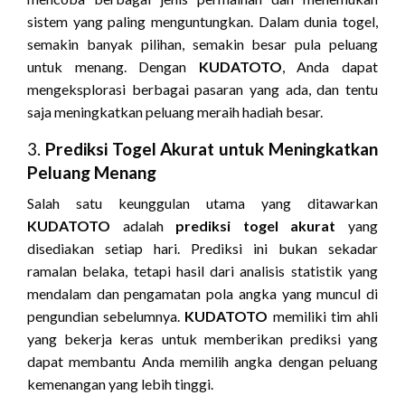
sistem yang paling menguntungkan. Dalam dunia togel,
semakin banyak pilihan, semakin besar pula peluang
untuk menang. Dengan
KUDATOTO
, Anda dapat
mengeksplorasi berbagai pasaran yang ada, dan tentu
saja meningkatkan peluang meraih hadiah besar.
3.
Prediksi Togel Akurat untuk Meningkatkan
Peluang Menang
Salah satu keunggulan utama yang ditawarkan
KUDATOTO
adalah
prediksi togel akurat
yang
disediakan setiap hari. Prediksi ini bukan sekadar
ramalan belaka, tetapi hasil dari analisis statistik yang
mendalam dan pengamatan pola angka yang muncul di
pengundian sebelumnya.
KUDATOTO
memiliki tim ahli
yang bekerja keras untuk memberikan prediksi yang
dapat membantu Anda memilih angka dengan peluang
kemenangan yang lebih tinggi.