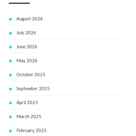
August 2026
July 2026
June 2026
May 2026
October 2025
September 2025
April 2025
March 2025
February 2025