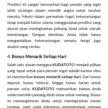
Prediksi ini sangat bermanfaat bagi pemain yang ingin
lebih strategis dalam memilih angka untuk taruhan
mereka. Meski dalam permainan togel keberuntungan
tetap menjadi faktor utama, menggunakan prediksi yang
akurat akan meningkatkan peluang Anda untuk meraih
kemenangan. Dengan demikian, Anda tidak hanya
mengandalkan keberuntungan semata, tetapi juga
analisis yang cerdas.
4.
Bonus Menarik Setiap Hari
Salah satu alasan mengapa
KUDATOTO
menjadi pilihan
yang tepat untuk para pemain togel adalah karena situs
ini memberikan
bonus menarik setiap hari
. Dari bonus
deposit, bonus referral, hingga bonus harian untuk
pemain setia,
KUDATOTO
memastikan bahwa Anda
selalu memiliki peluang lebih besar untuk menang. Bonus
ini memungkinkan Anda untuk meningkatkan modal
taruhan, yang pada gilirannya meningkatkan peluang