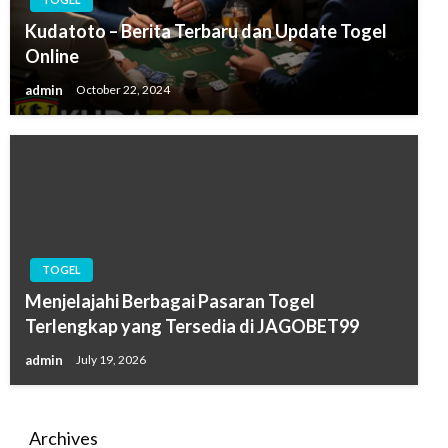
Kudatoto – Berita Terbaru dan Update Togel
Online
admin
October 22, 2024
TOGEL
Menjelajahi Berbagai Pasaran Togel
Terlengkap yang Tersedia di JAGOBET99
admin
July 19, 2026
Archives