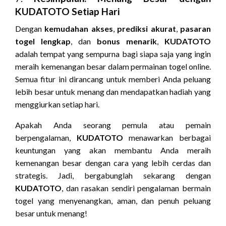
KUDATOTO Setiap Hari
Dengan
kemudahan akses
,
prediksi akurat
,
pasaran
togel lengkap
, dan
bonus menarik
,
KUDATOTO
adalah tempat yang sempurna bagi siapa saja yang ingin
meraih kemenangan besar dalam permainan togel online.
Semua fitur ini dirancang untuk memberi Anda peluang
lebih besar untuk menang dan mendapatkan hadiah yang
menggiurkan setiap hari.
Apakah Anda seorang pemula atau pemain
berpengalaman,
KUDATOTO
menawarkan berbagai
keuntungan yang akan membantu Anda meraih
kemenangan besar dengan cara yang lebih cerdas dan
strategis. Jadi, bergabunglah sekarang dengan
KUDATOTO
, dan rasakan sendiri pengalaman bermain
togel yang menyenangkan, aman, dan penuh peluang
besar untuk menang!