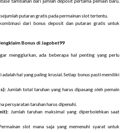
ntase tambahan dari jumlah deposit pertama pemain baru.
ejumlah putaran gratis pada permainan slot tertentu.
mbinasi dari bonus deposit dan putaran gratis untuk
Mengklaim Bonus di Jagobet99
ar menggiurkan, ada beberapa hal penting yang perlu
i adalah hal yang paling krusial. Setiap bonus pasti memiliki
s):
Jumlah total taruhan yang harus dipasang oleh pemain
a persyaratan taruhan harus dipenuhi.
it):
Jumlah taruhan maksimal yang diperbolehkan saat
ermainan slot mana saja yang memenuhi syarat untuk