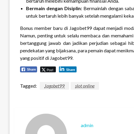
bertaruh melebihi kemampuan finansial Anda.
Bermain dengan Disiplin:
Bermainlah dengan sabar
untuk bertaruh lebih banyak setelah mengalami keka
Bonus member baru di Jagobet99 dapat menjadi moda
Namun, penting untuk selalu membaca dan memahami sy
bertanggung jawab dan jadikan perjudian sebagai hi
pendekatan yang bijaksana, para pemain dapat menikm
yang positif di Jagobet99.
Post
Share
Share
Tagged:
Jagobet99
slot online
admin