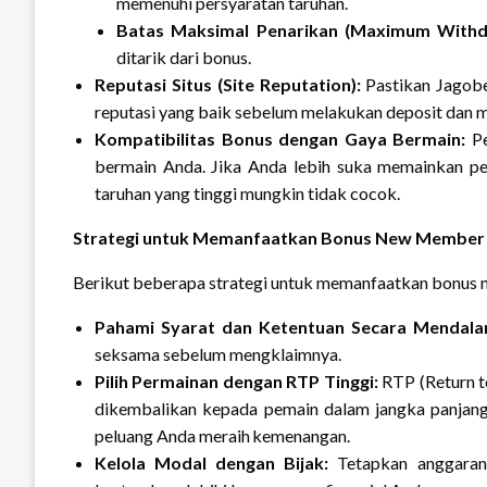
memenuhi persyaratan taruhan.
Batas Maksimal Penarikan (Maximum Withdr
ditarik dari bonus.
Reputasi Situs (Site Reputation):
Pastikan Jagobet
reputasi yang baik sebelum melakukan deposit dan 
Kompatibilitas Bonus dengan Gaya Bermain:
Pe
bermain Anda. Jika Anda lebih suka memainkan pe
taruhan yang tinggi mungkin tidak cocok.
Strategi untuk Memanfaatkan Bonus New Member 
Berikut beberapa strategi untuk memanfaatkan bonus 
Pahami Syarat dan Ketentuan Secara Mendala
seksama sebelum mengklaimnya.
Pilih Permainan
dengan RTP Tinggi:
RTP (Return to
dikembalikan kepada pemain dalam jangka
panjan
peluang Anda meraih
kemenangan.
Kelola Modal dengan Bijak:
Tetapkan anggaran 