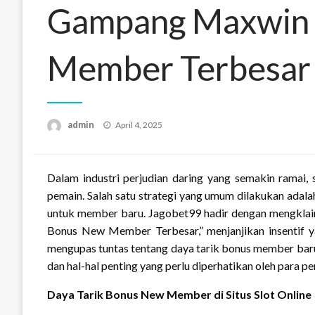
Gampang Maxwin 
Member Terbesar
Posted
admin
April 4, 2025
on
Dalam industri perjudian daring yang semakin ramai, s
pemain. Salah satu strategi yang umum dilakukan ada
untuk member baru. Jagobet99 hadir dengan mengklai
Bonus New Member Terbesar,” menjanjikan insentif ya
mengupas tuntas tentang daya tarik bonus member bar
dan hal-hal penting yang perlu diperhatikan oleh para
Daya Tarik Bonus New Member di Situs Slot Online