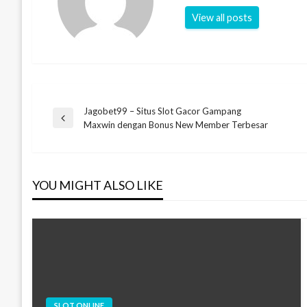
View all posts
Jagobet99 – Situs Slot Gacor Gampang
Post
Previous
Maxwin dengan Bonus New Member Terbesar
Post
navigation
YOU MIGHT ALSO LIKE
SLOT ONLINE