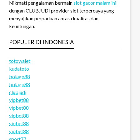
Nikmati pengalaman bermain
slot gacor malam ini
dengan CLUBJUDI provider slot terpercaya yang
menyajikan perpaduan antara kualitas dan
keuntungan.
POPULER DI INDONESIA
totowalet
kudatoto
bolago88
bolago88
clubjudi
vipbet88
vipbet88
vipbet88
vipbet88
vipbet88
sport77