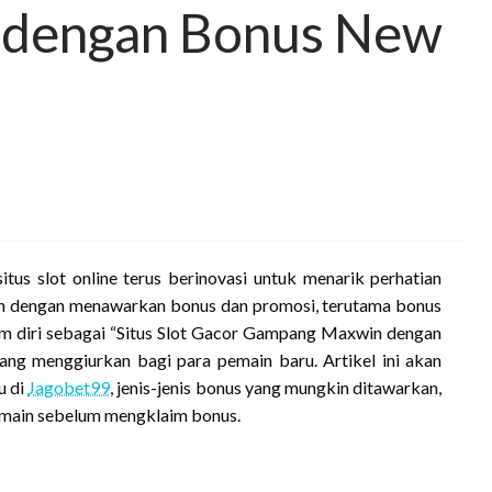
dengan Bonus New
itus slot online terus berinovasi untuk menarik perhatian
lah dengan menawarkan bonus dan promosi, terutama bonus
m diri sebagai “Situs Slot Gacor Gampang Maxwin dengan
ng menggiurkan bagi para pemain baru. Artikel ini akan
u di
Jagobet99
, jenis-jenis bonus yang mungkin ditawarkan,
 pemain sebelum mengklaim bonus.