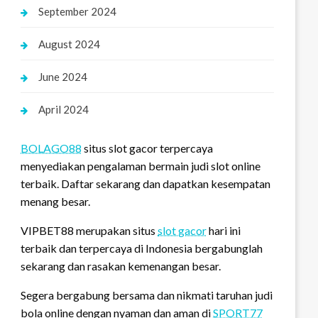
September 2024
August 2024
June 2024
April 2024
BOLAGO88
situs slot gacor terpercaya
menyediakan pengalaman bermain judi slot online
terbaik. Daftar sekarang dan dapatkan kesempatan
menang besar.
VIPBET88 merupakan situs
slot gacor
hari ini
terbaik dan terpercaya di Indonesia bergabunglah
sekarang dan rasakan kemenangan besar.
Segera bergabung bersama dan nikmati taruhan judi
bola online dengan nyaman dan aman di
SPORT77