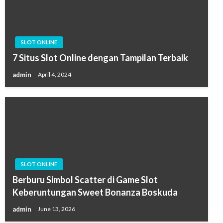
SLOT ONLINE
7 Situs Slot Online dengan Tampilan Terbaik
admin
April 4, 2024
SLOT ONLINE
Berburu Simbol Scatter di Game Slot
Keberuntungan Sweet Bonanza Boskuda
admin
June 13, 2026