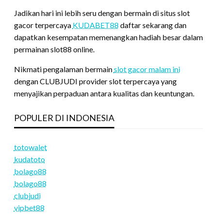
Jadikan hari ini lebih seru dengan bermain di situs slot
gacor terpercaya
KUDABET88
daftar sekarang dan
dapatkan kesempatan memenangkan hadiah besar dalam
permainan slot88 online.
Nikmati pengalaman bermain
slot gacor malam ini
dengan CLUBJUDI provider slot terpercaya yang
menyajikan perpaduan antara kualitas dan keuntungan.
POPULER DI INDONESIA
totowalet
kudatoto
bolago88
bolago88
clubjudi
vipbet88