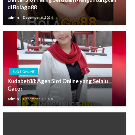
di Bolago88
admin
December 6, 2024
SLOT ONLINE
Kudabet88: Agen Slot Online yang Selalu
Gacor
admin
December 3, 2024