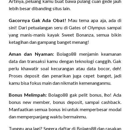
Artinya, peluang kamu buat bawa pulang cuan gede jauh
lebih besar dibanding situs lain.
Gacornya Gak Ada Obat!
Mau tema apa aja, ada di
sini! Dari petualangan seru di Gates of Olympus sampai
yang manis-manis kayak Sweet Bonanza, semua bikin
ketagihan dan gampang banget menang!
Aman dan Nyaman:
Bolago88 menjamin keamanan
data dan transaksi kamu dengan teknologi canggih. Gak
perlu khawatir soal kecurangan atau data bocor, deh!
Proses deposit dan penarikan juga cepet banget, jadi
kamu bisa fokus main dan nikmatin kemenanganmu.
Bonus Melimpah:
Bolago88 gak pelit bonus, lho! Ada
bonus new member, bonus deposit, sampai cashback.
Manfaatkan semua bonus ini untuk memperbesar modal
dan memperpanjang waktu bermainmu.
Tunggu apa lagi? Segera daftar di Bolago88 dan rasakan