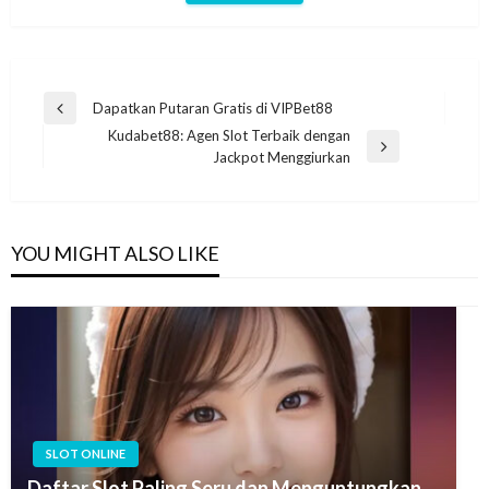
Post
Dapatkan Putaran Gratis di VIPBet88
Previous
navigation
Kudabet88: Agen Slot Terbaik dengan
Post
Next
Jackpot Menggiurkan
Post
YOU MIGHT ALSO LIKE
SLOT ONLINE
Daftar Slot Paling Seru dan Menguntungkan