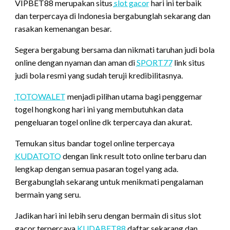
VIPBET88 merupakan situs
slot gacor
hari ini terbaik
dan terpercaya di Indonesia bergabunglah sekarang dan
rasakan kemenangan besar.
Segera bergabung bersama dan nikmati taruhan judi bola
online dengan nyaman dan aman di
SPORT77
link situs
judi bola resmi yang sudah teruji kredibilitasnya.
TOTOWALET
menjadi pilihan utama bagi penggemar
togel hongkong hari ini yang membutuhkan data
pengeluaran togel online dk terpercaya dan akurat.
Temukan situs bandar togel online terpercaya
KUDATOTO
dengan link result toto online terbaru dan
lengkap dengan semua pasaran togel yang ada.
Bergabunglah sekarang untuk menikmati pengalaman
bermain yang seru.
Jadikan hari ini lebih seru dengan bermain di situs slot
gacor terpercaya
KUDABET88
daftar sekarang dan