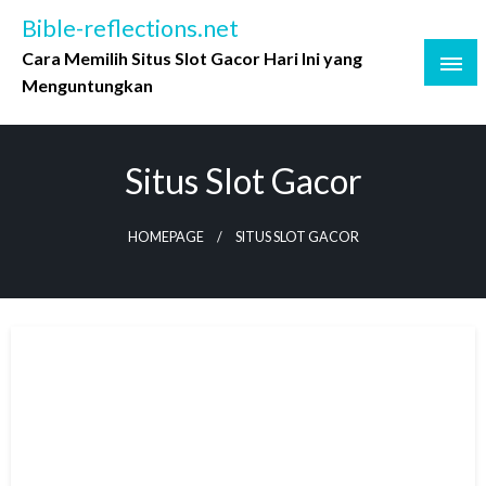
Skip
Bible-reflections.net
to
Cara Memilih Situs Slot Gacor Hari Ini yang
content
Menguntungkan
Situs Slot Gacor
HOMEPAGE
SITUS SLOT GACOR