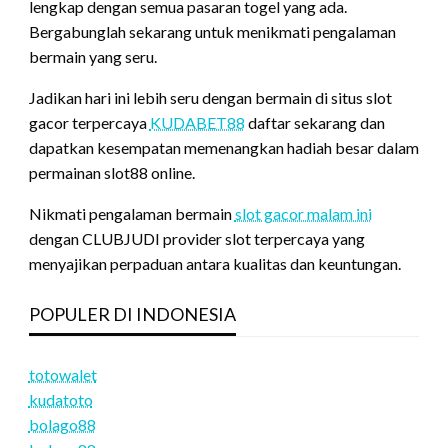
lengkap dengan semua pasaran togel yang ada.
Bergabunglah sekarang untuk menikmati pengalaman
bermain yang seru.
Jadikan hari ini lebih seru dengan bermain di situs slot
gacor terpercaya
KUDABET88
daftar sekarang dan
dapatkan kesempatan memenangkan hadiah besar dalam
permainan slot88 online.
Nikmati pengalaman bermain
slot gacor malam ini
dengan CLUBJUDI provider slot terpercaya yang
menyajikan perpaduan antara kualitas dan keuntungan.
POPULER DI INDONESIA
totowalet
kudatoto
bolago88