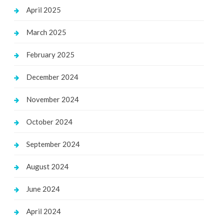
April 2025
March 2025
February 2025
December 2024
November 2024
October 2024
September 2024
August 2024
June 2024
April 2024