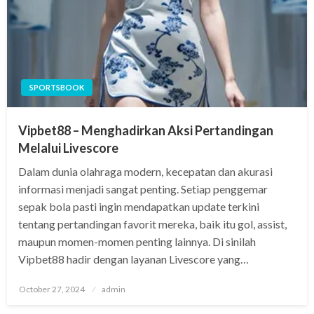
SPORTSBOOK
Vipbet88 – Menghadirkan Aksi Pertandingan
Melalui Livescore
Dalam dunia olahraga modern, kecepatan dan akurasi
informasi menjadi sangat penting. Setiap penggemar
sepak bola pasti ingin mendapatkan update terkini
tentang pertandingan favorit mereka, baik itu gol, assist,
maupun momen-momen penting lainnya. Di sinilah
Vipbet88 hadir dengan layanan Livescore yang…
Posted
October 27, 2024
admin
on