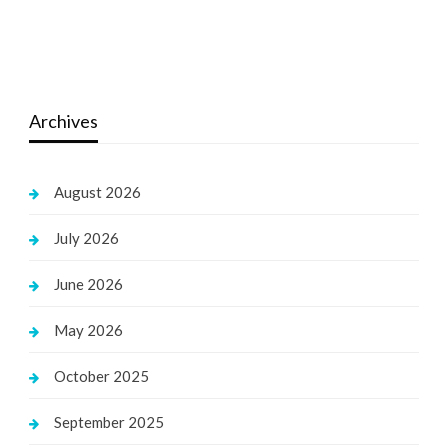
Archives
August 2026
July 2026
June 2026
May 2026
October 2025
September 2025