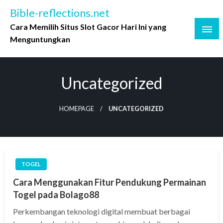
Skip
Bible-reflections.net
to
Cara Memilih Situs Slot Gacor Hari Ini yang
content
Menguntungkan
Uncategorized
HOMEPAGE
UNCATEGORIZED
TOGEL
Cara Menggunakan Fitur Pendukung Permainan
Togel pada Bolago88
Perkembangan teknologi digital membuat berbagai