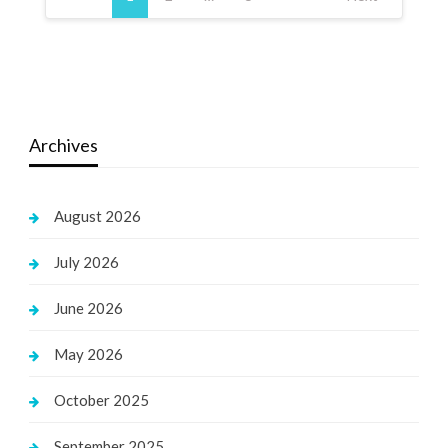
Archives
August 2026
July 2026
June 2026
May 2026
October 2025
September 2025