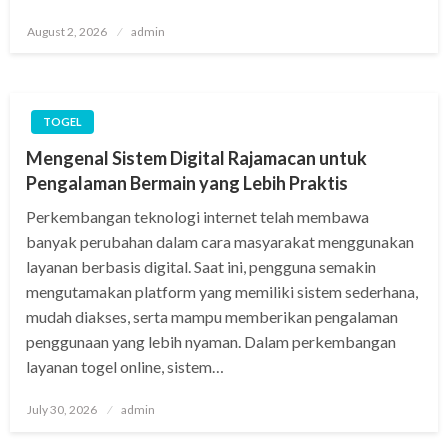
Posted
August 2, 2026
admin
on
TOGEL
Mengenal Sistem Digital Rajamacan untuk
Pengalaman Bermain yang Lebih Praktis
Perkembangan teknologi internet telah membawa
banyak perubahan dalam cara masyarakat menggunakan
layanan berbasis digital. Saat ini, pengguna semakin
mengutamakan platform yang memiliki sistem sederhana,
mudah diakses, serta mampu memberikan pengalaman
penggunaan yang lebih nyaman. Dalam perkembangan
layanan togel online, sistem…
Posted
July 30, 2026
admin
on