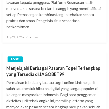
layanan kepada pengguna. Platform Bosmacan hadir
menyediakan sarana bertaruh canggih yang memfasilitasi
setiap Pemasangan kombinasi angka tebakan secara
praktis dan aman. Pengelola situs senantiasa
berkomitmen…
Posted
July 22, 2026
admin
on
TOGEL
Menjelajahi Berbagai Pasaran Togel Terlengkap
yang Tersedia di JAGOBET99
Permainan tebak angka atau togel online kini menjadi
salah satu bentuk hiburan digital yang sangat populer di
kalangan masyarakat Indonesia. Bagi para penggemar
aktivitas judi tebak angka ini, memilih platform yang
menyediakan pasaran secara lengkap merupakan sebuah